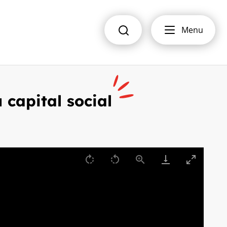
Menu
R
e
c
h
e
r
capital social
c
h
e